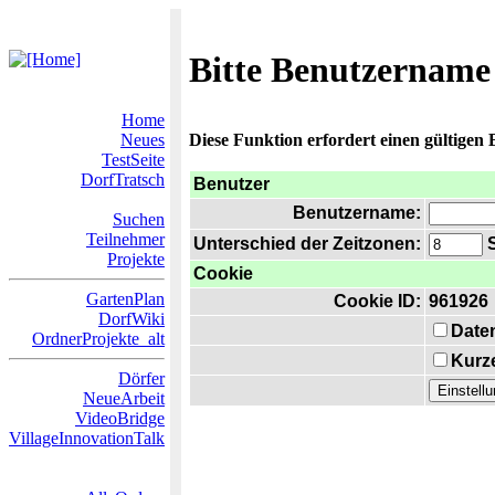
Bitte Benutzername
Home
Neues
Diese Funktion erfordert einen gültigen
TestSeite
DorfTratsch
Benutzer
Benutzername:
Suchen
Teilnehmer
Unterschied der Zeitzonen:
S
Projekte
Cookie
GartenPlan
Cookie ID:
961926
DorfWiki
Date
OrdnerProjekte_alt
Kurze
Dörfer
NeueArbeit
VideoBridge
VillageInnovationTalk