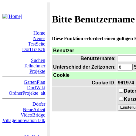
Bitte Benutzername
Home
Neues
Diese Funktion erfordert einen gültigen
TestSeite
DorfTratsch
Benutzer
Benutzername:
Suchen
Teilnehmer
Unterschied der Zeitzonen:
S
Projekte
Cookie
GartenPlan
Cookie ID:
961974
DorfWiki
Date
OrdnerProjekte_alt
Kurze
Dörfer
NeueArbeit
VideoBridge
VillageInnovationTalk