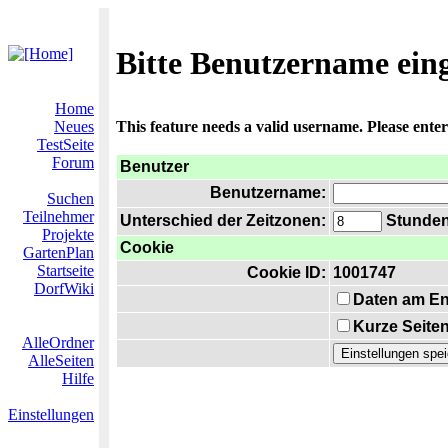
Bitte Benutzername ein
Home
Neues
This feature needs a valid username. Please ente
TestSeite
Forum
Benutzer
Benutzername:
Suchen
Teilnehmer
Unterschied der Zeitzonen:
Stunden 
Projekte
Cookie
GartenPlan
Startseite
Cookie ID:
1001747
DorfWiki
Daten am En
Kurze Seiten
AlleOrdner
AlleSeiten
Hilfe
Einstellungen