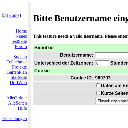
Bitte Benutzername ein
Home
Neues
This feature needs a valid username. Please ente
TestSeite
Forum
Benutzer
Benutzername:
Suchen
Teilnehmer
Unterschied der Zeitzonen:
Stunden 
Projekte
Cookie
GartenPlan
Startseite
Cookie ID:
969793
DorfWiki
Daten am En
Kurze Seiten
AlleOrdner
AlleSeiten
Hilfe
Einstellungen