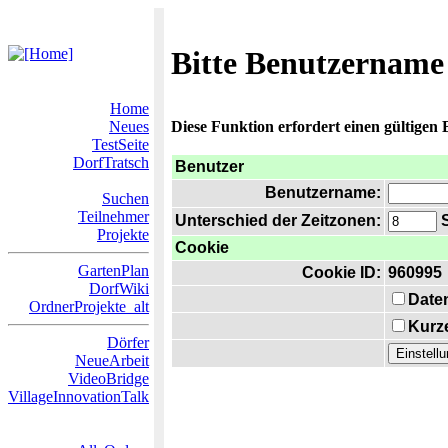
Bitte Benutzername
Home
Neues
Diese Funktion erfordert einen gültigen
TestSeite
DorfTratsch
Benutzer
Benutzername:
Suchen
Teilnehmer
Unterschied der Zeitzonen:
S
Projekte
Cookie
GartenPlan
Cookie ID:
960995
DorfWiki
Date
OrdnerProjekte_alt
Kurze
Dörfer
NeueArbeit
VideoBridge
VillageInnovationTalk