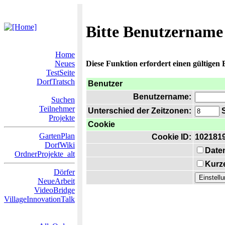
Bitte Benutzername
Home
Neues
Diese Funktion erfordert einen gültigen
TestSeite
DorfTratsch
Benutzer
Benutzername:
Suchen
Teilnehmer
Unterschied der Zeitzonen:
S
Projekte
Cookie
GartenPlan
Cookie ID:
102181
DorfWiki
Date
OrdnerProjekte_alt
Kurze
Dörfer
NeueArbeit
VideoBridge
VillageInnovationTalk