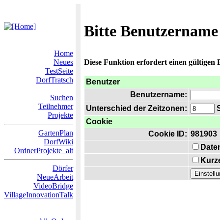
Bitte Benutzername
Home
Neues
Diese Funktion erfordert einen gültigen
TestSeite
DorfTratsch
Benutzer
Benutzername:
Suchen
Teilnehmer
Unterschied der Zeitzonen:
S
Projekte
Cookie
GartenPlan
Cookie ID:
981903
DorfWiki
Date
OrdnerProjekte_alt
Kurze
Dörfer
NeueArbeit
VideoBridge
VillageInnovationTalk