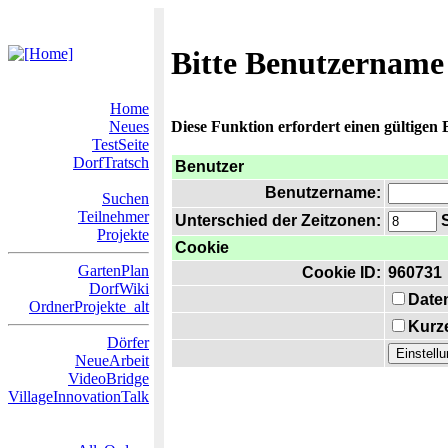
Bitte Benutzername
Home
Neues
Diese Funktion erfordert einen gültigen
TestSeite
DorfTratsch
Benutzer
Benutzername:
Suchen
Teilnehmer
Unterschied der Zeitzonen:
S
Projekte
Cookie
GartenPlan
Cookie ID:
960731
DorfWiki
Date
OrdnerProjekte_alt
Kurze
Dörfer
NeueArbeit
VideoBridge
VillageInnovationTalk