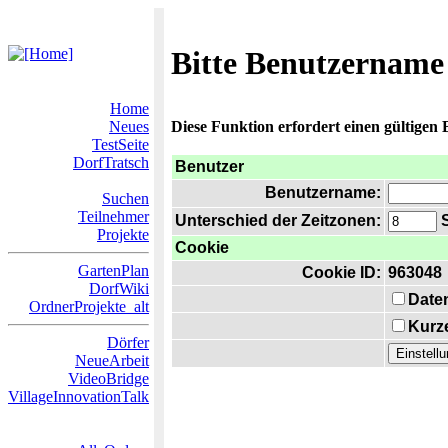
Bitte Benutzername
Home
Neues
Diese Funktion erfordert einen gültigen
TestSeite
DorfTratsch
Benutzer
Benutzername:
Suchen
Teilnehmer
Unterschied der Zeitzonen:
S
Projekte
Cookie
GartenPlan
Cookie ID:
963048
DorfWiki
Date
OrdnerProjekte_alt
Kurze
Dörfer
NeueArbeit
VideoBridge
VillageInnovationTalk