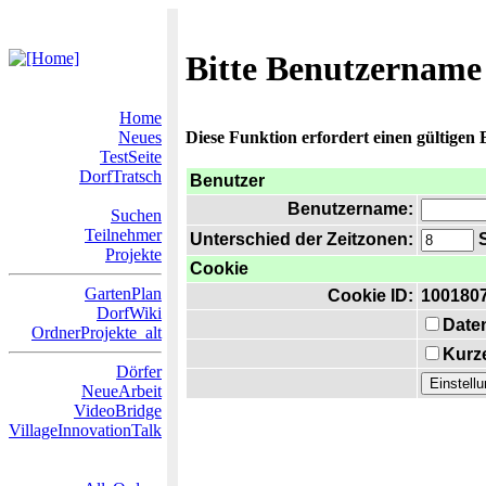
Bitte Benutzername
Home
Neues
Diese Funktion erfordert einen gültigen
TestSeite
DorfTratsch
Benutzer
Benutzername:
Suchen
Teilnehmer
Unterschied der Zeitzonen:
S
Projekte
Cookie
GartenPlan
Cookie ID:
100180
DorfWiki
Date
OrdnerProjekte_alt
Kurze
Dörfer
NeueArbeit
VideoBridge
VillageInnovationTalk