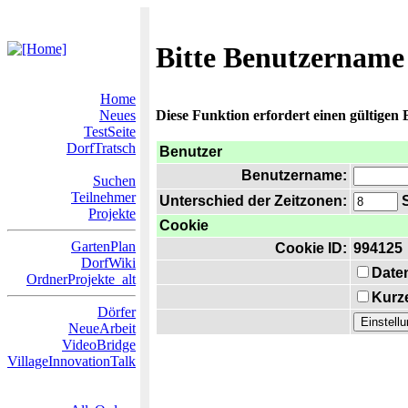
Bitte Benutzername
Home
Neues
Diese Funktion erfordert einen gültigen
TestSeite
DorfTratsch
Benutzer
Benutzername:
Suchen
Teilnehmer
Unterschied der Zeitzonen:
S
Projekte
Cookie
GartenPlan
Cookie ID:
994125
DorfWiki
Date
OrdnerProjekte_alt
Kurze
Dörfer
NeueArbeit
VideoBridge
VillageInnovationTalk