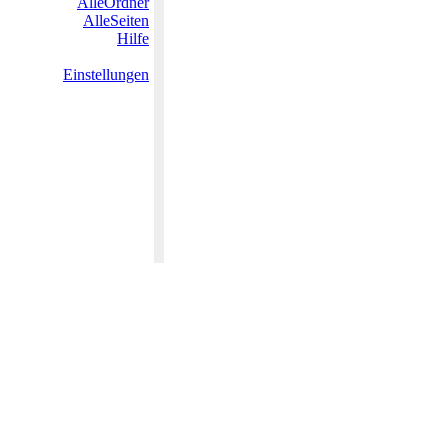
AlleOrdner
AlleSeiten
Hilfe
Einstellungen