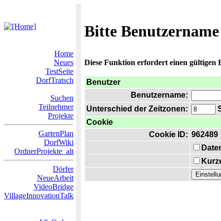
Bitte Benutzername
Home
Neues
Diese Funktion erfordert einen gültigen
TestSeite
DorfTratsch
Benutzer
Benutzername:
Suchen
Teilnehmer
Unterschied der Zeitzonen:
S
Projekte
Cookie
GartenPlan
Cookie ID:
962489
DorfWiki
Date
OrdnerProjekte_alt
Kurze
Dörfer
NeueArbeit
VideoBridge
VillageInnovationTalk