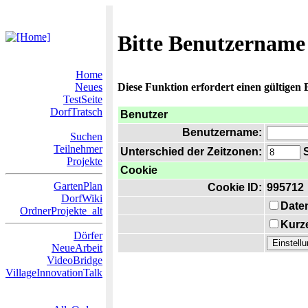
Bitte Benutzername
Home
Neues
Diese Funktion erfordert einen gültigen
TestSeite
DorfTratsch
Benutzer
Benutzername:
Suchen
Teilnehmer
Unterschied der Zeitzonen:
S
Projekte
Cookie
GartenPlan
Cookie ID:
995712
DorfWiki
Date
OrdnerProjekte_alt
Kurze
Dörfer
NeueArbeit
VideoBridge
VillageInnovationTalk