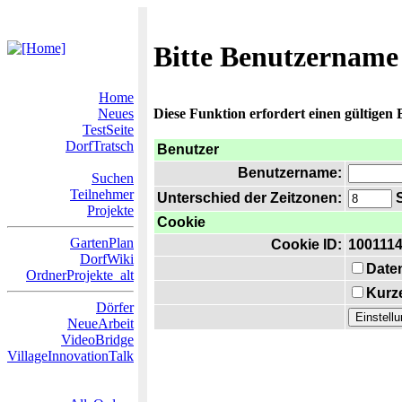
Bitte Benutzername
Home
Neues
Diese Funktion erfordert einen gültigen
TestSeite
DorfTratsch
Benutzer
Benutzername:
Suchen
Teilnehmer
Unterschied der Zeitzonen:
S
Projekte
Cookie
GartenPlan
Cookie ID:
100111
DorfWiki
Date
OrdnerProjekte_alt
Kurze
Dörfer
NeueArbeit
VideoBridge
VillageInnovationTalk