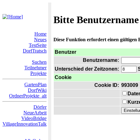
Bitte Benutzername
Home
Neues
Diese Funktion erfordert einen gültigen
TestSeite
DorfTratsch
Benutzer
Benutzername:
Suchen
Teilnehmer
Unterschied der Zeitzonen:
S
Projekte
Cookie
GartenPlan
Cookie ID:
993009
DorfWiki
Date
OrdnerProjekte_alt
Kurze
Dörfer
NeueArbeit
VideoBridge
VillageInnovationTalk