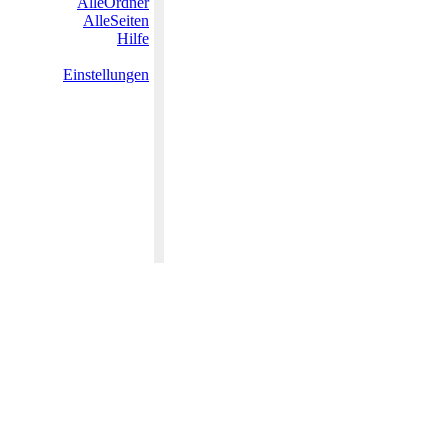
AlleOrdner
AlleSeiten
Hilfe
Einstellungen