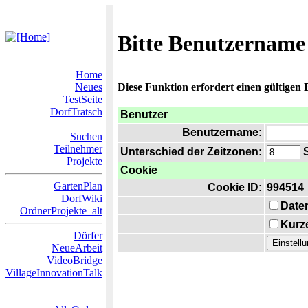
Bitte Benutzername
Home
Neues
Diese Funktion erfordert einen gültigen
TestSeite
DorfTratsch
Benutzer
Benutzername:
Suchen
Teilnehmer
Unterschied der Zeitzonen:
S
Projekte
Cookie
GartenPlan
Cookie ID:
994514
DorfWiki
Date
OrdnerProjekte_alt
Kurze
Dörfer
NeueArbeit
VideoBridge
VillageInnovationTalk