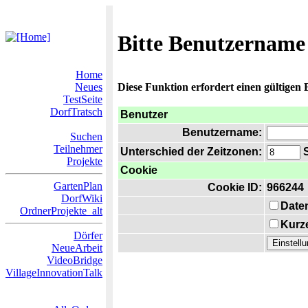
Bitte Benutzername
Home
Neues
Diese Funktion erfordert einen gültigen
TestSeite
DorfTratsch
Benutzer
Benutzername:
Suchen
Teilnehmer
Unterschied der Zeitzonen:
S
Projekte
Cookie
GartenPlan
Cookie ID:
966244
DorfWiki
Date
OrdnerProjekte_alt
Kurze
Dörfer
NeueArbeit
VideoBridge
VillageInnovationTalk