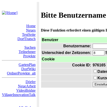
Bitte Benutzername
Home
Neues
Diese Funktion erfordert einen gültigen
TestSeite
DorfTratsch
Benutzer
Benutzername:
Suchen
Teilnehmer
Unterschied der Zeitzonen:
S
Projekte
Cookie
GartenPlan
Cookie ID:
976165
DorfWiki
Date
OrdnerProjekte_alt
Kurze
Dörfer
NeueArbeit
VideoBridge
VillageInnovationTalk