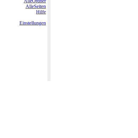
AlleOrdner
AlleSeiten
Hilfe
Einstellungen