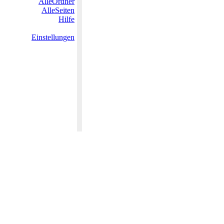
AlleOrdner
AlleSeiten
Hilfe
Einstellungen