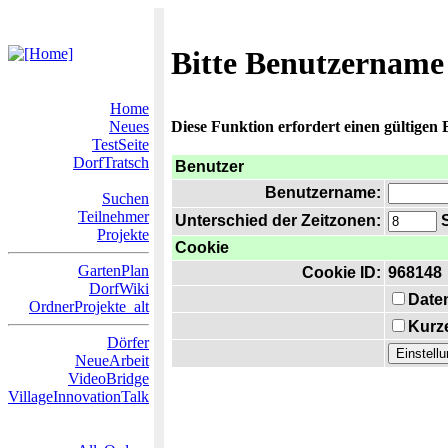
Bitte Benutzername
Home
Neues
Diese Funktion erfordert einen gültigen
TestSeite
DorfTratsch
Benutzer
Benutzername:
Suchen
Teilnehmer
Unterschied der Zeitzonen:
S
Projekte
Cookie
GartenPlan
Cookie ID:
968148
DorfWiki
Date
OrdnerProjekte_alt
Kurze
Dörfer
NeueArbeit
VideoBridge
VillageInnovationTalk