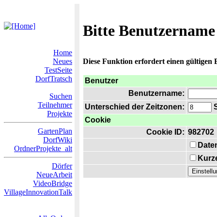
Bitte Benutzername
Home
Neues
Diese Funktion erfordert einen gültigen
TestSeite
DorfTratsch
Benutzer
Benutzername:
Suchen
Teilnehmer
Unterschied der Zeitzonen:
S
Projekte
Cookie
GartenPlan
Cookie ID:
982702
DorfWiki
Date
OrdnerProjekte_alt
Kurze
Dörfer
NeueArbeit
VideoBridge
VillageInnovationTalk