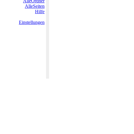
AlleOrdner
AlleSeiten
Hilfe
Einstellungen