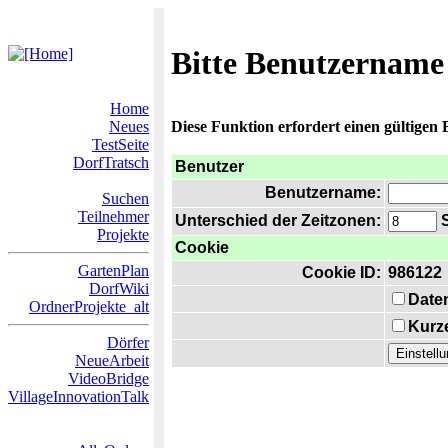
Bitte Benutzername
Home
Neues
Diese Funktion erfordert einen gültigen
TestSeite
DorfTratsch
Benutzer
Benutzername:
Suchen
Teilnehmer
Unterschied der Zeitzonen:
S
Projekte
Cookie
GartenPlan
Cookie ID:
986122
DorfWiki
Date
OrdnerProjekte_alt
Kurze
Dörfer
NeueArbeit
VideoBridge
VillageInnovationTalk