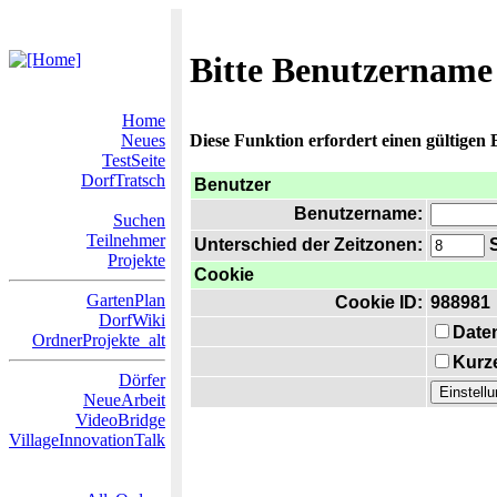
Bitte Benutzername
Home
Neues
Diese Funktion erfordert einen gültigen
TestSeite
DorfTratsch
Benutzer
Benutzername:
Suchen
Teilnehmer
Unterschied der Zeitzonen:
S
Projekte
Cookie
GartenPlan
Cookie ID:
988981
DorfWiki
Date
OrdnerProjekte_alt
Kurze
Dörfer
NeueArbeit
VideoBridge
VillageInnovationTalk