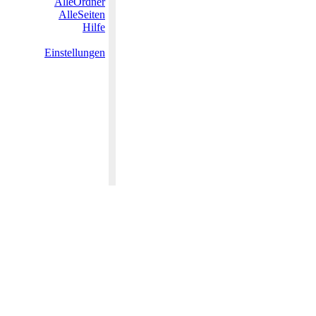
AlleOrdner
AlleSeiten
Hilfe
Einstellungen