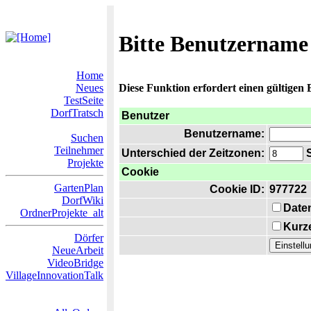
Bitte Benutzername
Home
Neues
Diese Funktion erfordert einen gültigen
TestSeite
DorfTratsch
Benutzer
Benutzername:
Suchen
Teilnehmer
Unterschied der Zeitzonen:
S
Projekte
Cookie
GartenPlan
Cookie ID:
977722
DorfWiki
Date
OrdnerProjekte_alt
Kurze
Dörfer
NeueArbeit
VideoBridge
VillageInnovationTalk