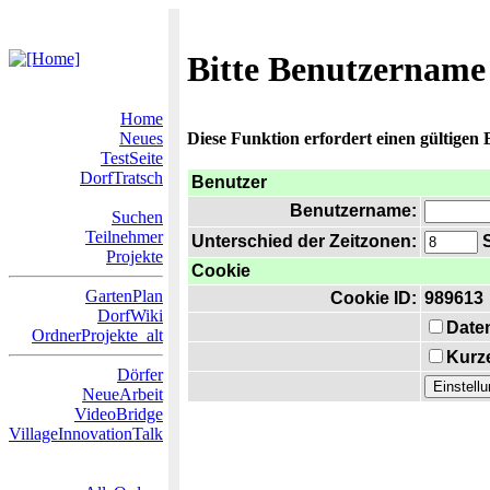
Bitte Benutzername
Home
Neues
Diese Funktion erfordert einen gültigen
TestSeite
DorfTratsch
Benutzer
Benutzername:
Suchen
Teilnehmer
Unterschied der Zeitzonen:
S
Projekte
Cookie
GartenPlan
Cookie ID:
989613
DorfWiki
Date
OrdnerProjekte_alt
Kurze
Dörfer
NeueArbeit
VideoBridge
VillageInnovationTalk