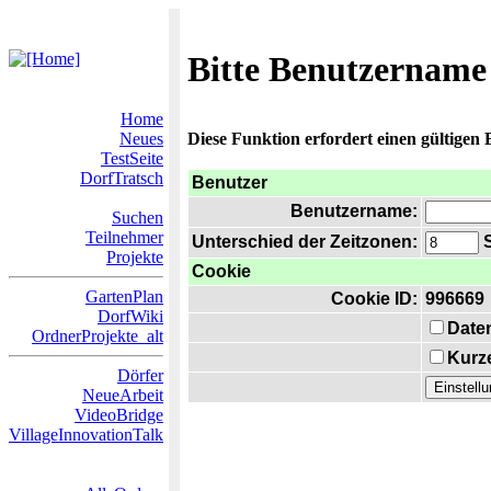
Bitte Benutzername
Home
Neues
Diese Funktion erfordert einen gültigen
TestSeite
DorfTratsch
Benutzer
Benutzername:
Suchen
Teilnehmer
Unterschied der Zeitzonen:
S
Projekte
Cookie
GartenPlan
Cookie ID:
996669
DorfWiki
Date
OrdnerProjekte_alt
Kurze
Dörfer
NeueArbeit
VideoBridge
VillageInnovationTalk