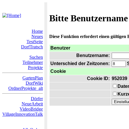
Bitte Benutzername
Home
Neues
Diese Funktion erfordert einen gültigen
TestSeite
DorfTratsch
Benutzer
Benutzername:
Suchen
Teilnehmer
Unterschied der Zeitzonen:
S
Projekte
Cookie
GartenPlan
Cookie ID:
952039
DorfWiki
Date
OrdnerProjekte_alt
Kurze
Dörfer
NeueArbeit
VideoBridge
VillageInnovationTalk