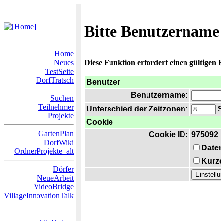
Bitte Benutzername
Home
Neues
Diese Funktion erfordert einen gültigen
TestSeite
DorfTratsch
Benutzer
Benutzername:
Suchen
Teilnehmer
Unterschied der Zeitzonen:
S
Projekte
Cookie
GartenPlan
Cookie ID:
975092
DorfWiki
Date
OrdnerProjekte_alt
Kurze
Dörfer
NeueArbeit
VideoBridge
VillageInnovationTalk