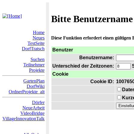
Bitte Benutzername
Home
Neues
Diese Funktion erfordert einen gültigen
TestSeite
DorfTratsch
Benutzer
Benutzername:
Suchen
Teilnehmer
Unterschied der Zeitzonen:
S
Projekte
Cookie
GartenPlan
Cookie ID:
100765
DorfWiki
Date
OrdnerProjekte_alt
Kurze
Dörfer
NeueArbeit
VideoBridge
VillageInnovationTalk