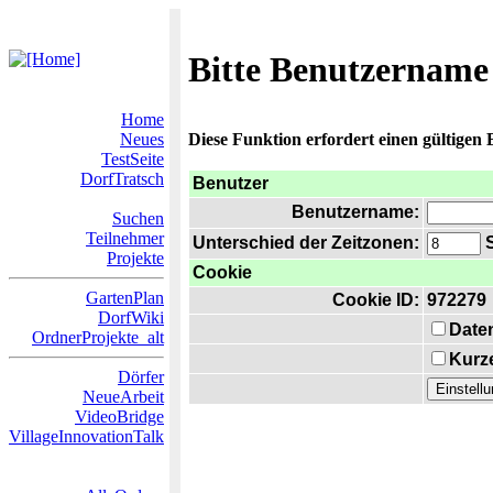
Bitte Benutzername
Home
Neues
Diese Funktion erfordert einen gültigen
TestSeite
DorfTratsch
Benutzer
Benutzername:
Suchen
Teilnehmer
Unterschied der Zeitzonen:
S
Projekte
Cookie
GartenPlan
Cookie ID:
972279
DorfWiki
Date
OrdnerProjekte_alt
Kurze
Dörfer
NeueArbeit
VideoBridge
VillageInnovationTalk