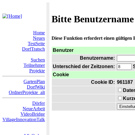
Bitte Benutzername
Home
Neues
Diese Funktion erfordert einen gültigen
TestSeite
DorfTratsch
Benutzer
Benutzername:
Suchen
Teilnehmer
Unterschied der Zeitzonen:
S
Projekte
Cookie
GartenPlan
Cookie ID:
961187
DorfWiki
Date
OrdnerProjekte_alt
Kurze
Dörfer
NeueArbeit
VideoBridge
VillageInnovationTalk