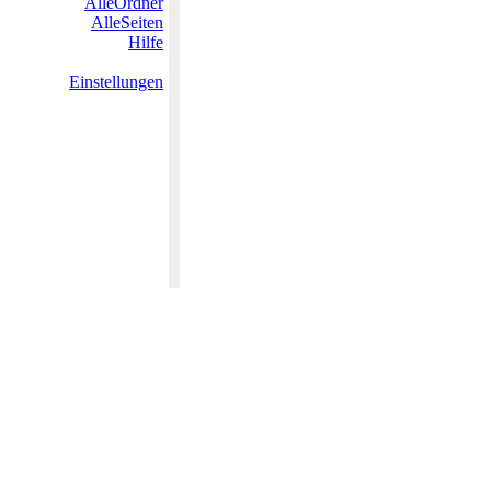
AlleOrdner
AlleSeiten
Hilfe
Einstellungen