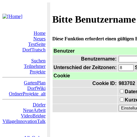
Bitte Benutzername
Home
Neues
Diese Funktion erfordert einen gültigen
TestSeite
DorfTratsch
Benutzer
Benutzername:
Suchen
Teilnehmer
Unterschied der Zeitzonen:
S
Projekte
Cookie
GartenPlan
Cookie ID:
983702
DorfWiki
Date
OrdnerProjekte_alt
Kurze
Dörfer
NeueArbeit
VideoBridge
VillageInnovationTalk