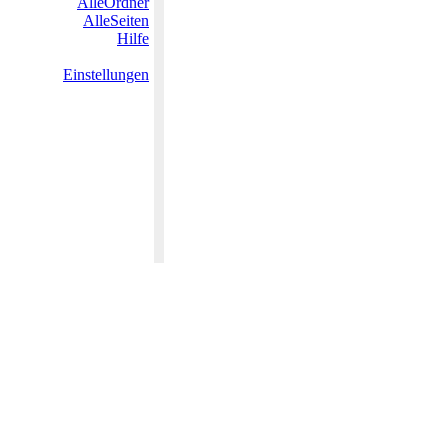
AlleOrdner
AlleSeiten
Hilfe
Einstellungen