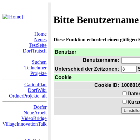
Bitte Benutzername
Home
Neues
Diese Funktion erfordert einen gültigen
TestSeite
DorfTratsch
Benutzer
Benutzername:
Suchen
Teilnehmer
Unterschied der Zeitzonen:
S
Projekte
Cookie
GartenPlan
Cookie ID:
100601
DorfWiki
Date
OrdnerProjekte_alt
Kurze
Dörfer
NeueArbeit
VideoBridge
VillageInnovationTalk