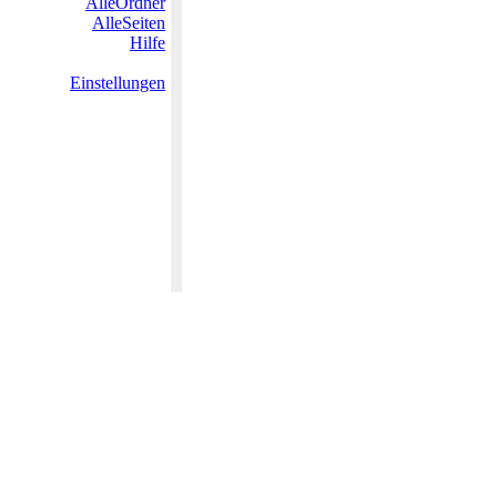
AlleOrdner
AlleSeiten
Hilfe
Einstellungen