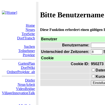
Bitte Benutzername
Home
Neues
Diese Funktion erfordert einen gültigen
TestSeite
DorfTratsch
Benutzer
Benutzername:
Suchen
Teilnehmer
Unterschied der Zeitzonen:
S
Projekte
Cookie
GartenPlan
Cookie ID:
950273
DorfWiki
Date
OrdnerProjekte_alt
Kurze
Dörfer
NeueArbeit
VideoBridge
VillageInnovationTalk