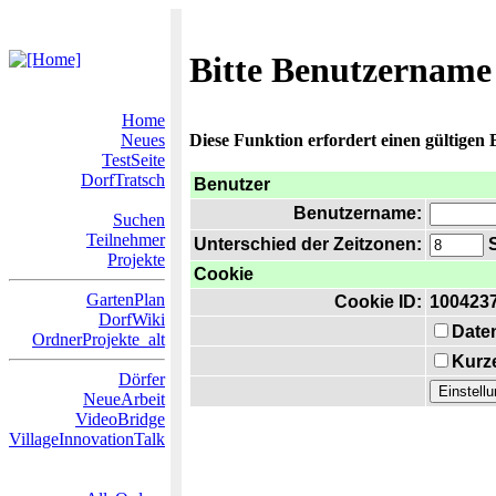
Bitte Benutzername
Home
Neues
Diese Funktion erfordert einen gültigen
TestSeite
DorfTratsch
Benutzer
Benutzername:
Suchen
Teilnehmer
Unterschied der Zeitzonen:
S
Projekte
Cookie
GartenPlan
Cookie ID:
100423
DorfWiki
Date
OrdnerProjekte_alt
Kurze
Dörfer
NeueArbeit
VideoBridge
VillageInnovationTalk