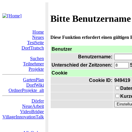
Bitte Benutzername
Home
Neues
Diese Funktion erfordert einen gültigen
TestSeite
DorfTratsch
Benutzer
Benutzername:
Suchen
Teilnehmer
Unterschied der Zeitzonen:
S
Projekte
Cookie
GartenPlan
Cookie ID:
949419
DorfWiki
Date
OrdnerProjekte_alt
Kurze
Dörfer
NeueArbeit
VideoBridge
VillageInnovationTalk