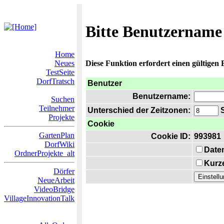
Bitte Benutzername
Home
Neues
Diese Funktion erfordert einen gültigen
TestSeite
DorfTratsch
Benutzer
Benutzername:
Suchen
Teilnehmer
Unterschied der Zeitzonen:
S
Projekte
Cookie
GartenPlan
Cookie ID:
993981
DorfWiki
Date
OrdnerProjekte_alt
Kurze
Dörfer
NeueArbeit
VideoBridge
VillageInnovationTalk