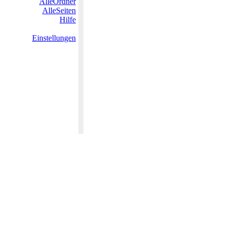
AlleOrdner
AlleSeiten
Hilfe
Einstellungen