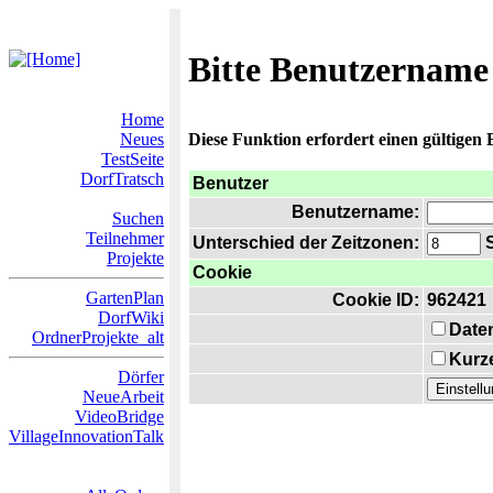
Bitte Benutzername
Home
Neues
Diese Funktion erfordert einen gültigen
TestSeite
DorfTratsch
Benutzer
Benutzername:
Suchen
Teilnehmer
Unterschied der Zeitzonen:
S
Projekte
Cookie
GartenPlan
Cookie ID:
962421
DorfWiki
Date
OrdnerProjekte_alt
Kurze
Dörfer
NeueArbeit
VideoBridge
VillageInnovationTalk