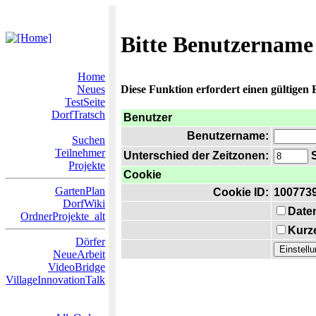
Bitte Benutzername
Home
Neues
Diese Funktion erfordert einen gültigen
TestSeite
DorfTratsch
Benutzer
Benutzername:
Suchen
Teilnehmer
Unterschied der Zeitzonen:
S
Projekte
Cookie
GartenPlan
Cookie ID:
100773
DorfWiki
Date
OrdnerProjekte_alt
Kurze
Dörfer
NeueArbeit
VideoBridge
VillageInnovationTalk