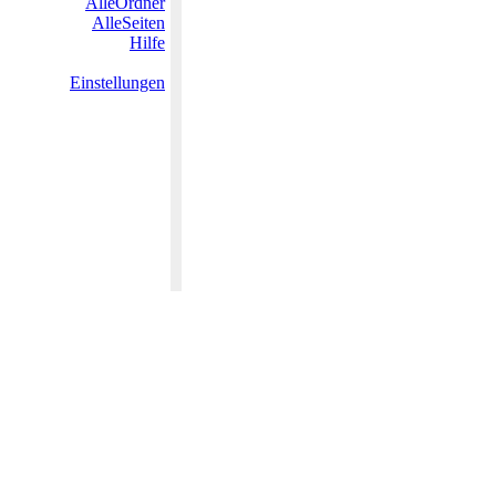
AlleOrdner
AlleSeiten
Hilfe
Einstellungen