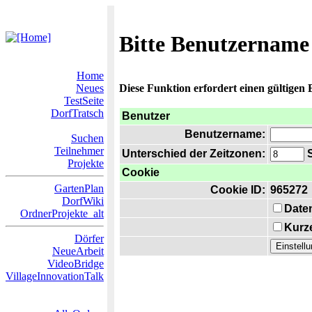
Bitte Benutzername
Home
Neues
Diese Funktion erfordert einen gültigen
TestSeite
DorfTratsch
Benutzer
Benutzername:
Suchen
Teilnehmer
Unterschied der Zeitzonen:
S
Projekte
Cookie
GartenPlan
Cookie ID:
965272
DorfWiki
Date
OrdnerProjekte_alt
Kurze
Dörfer
NeueArbeit
VideoBridge
VillageInnovationTalk