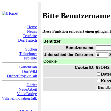
Bitte Benutzername
Home
Neues
Diese Funktion erfordert einen gültigen
TestSeite
DorfTratsch
Benutzer
Benutzername:
Suchen
Teilnehmer
Unterschied der Zeitzonen:
S
Projekte
Cookie
GartenPlan
Cookie ID:
981442
DorfWiki
Date
OrdnerProjekte_alt
Kurze
Dörfer
NeueArbeit
VideoBridge
VillageInnovationTalk