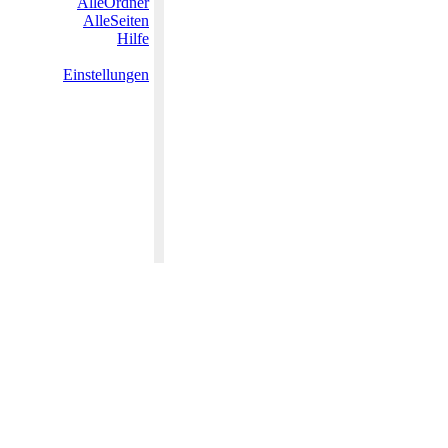
AlleOrdner
AlleSeiten
Hilfe
Einstellungen