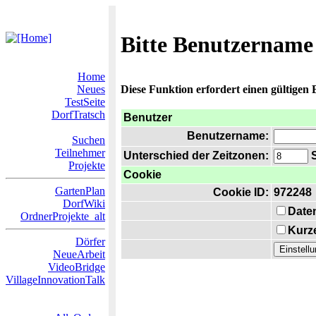
Bitte Benutzername
Home
Neues
Diese Funktion erfordert einen gültigen
TestSeite
DorfTratsch
Benutzer
Benutzername:
Suchen
Teilnehmer
Unterschied der Zeitzonen:
S
Projekte
Cookie
GartenPlan
Cookie ID:
972248
DorfWiki
Date
OrdnerProjekte_alt
Kurze
Dörfer
NeueArbeit
VideoBridge
VillageInnovationTalk