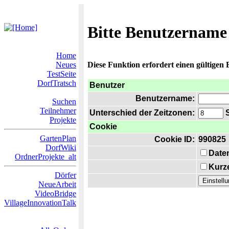
Bitte Benutzername
Home
Neues
Diese Funktion erfordert einen gültigen
TestSeite
DorfTratsch
Benutzer
Benutzername:
Suchen
Teilnehmer
Unterschied der Zeitzonen:
S
Projekte
Cookie
GartenPlan
Cookie ID:
990825
DorfWiki
Date
OrdnerProjekte_alt
Kurze
Dörfer
NeueArbeit
VideoBridge
VillageInnovationTalk