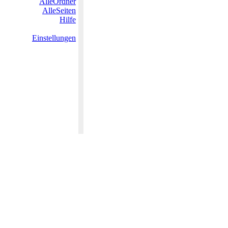
AlleOrdner
AlleSeiten
Hilfe
Einstellungen