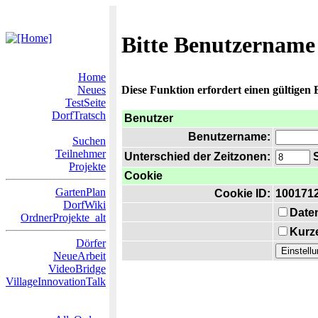
Bitte Benutzername
Home
Neues
Diese Funktion erfordert einen gültigen
TestSeite
DorfTratsch
Benutzer
Benutzername:
Suchen
Teilnehmer
Unterschied der Zeitzonen:
S
Projekte
Cookie
GartenPlan
Cookie ID:
100171
DorfWiki
Date
OrdnerProjekte_alt
Kurze
Dörfer
NeueArbeit
VideoBridge
VillageInnovationTalk