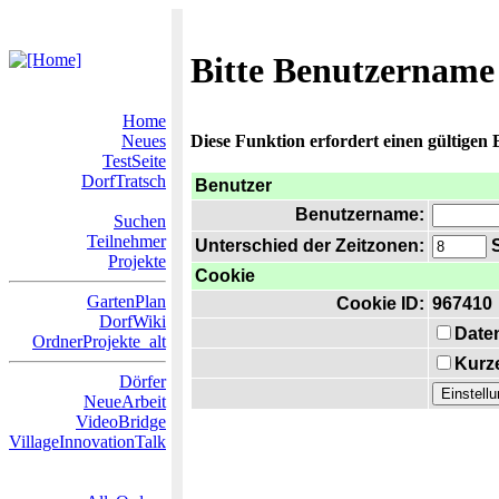
Bitte Benutzername
Home
Neues
Diese Funktion erfordert einen gültigen
TestSeite
DorfTratsch
Benutzer
Benutzername:
Suchen
Teilnehmer
Unterschied der Zeitzonen:
S
Projekte
Cookie
GartenPlan
Cookie ID:
967410
DorfWiki
Date
OrdnerProjekte_alt
Kurze
Dörfer
NeueArbeit
VideoBridge
VillageInnovationTalk