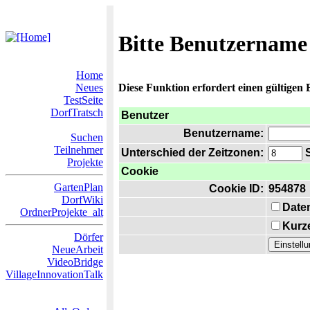
Bitte Benutzername
Home
Neues
Diese Funktion erfordert einen gültigen
TestSeite
DorfTratsch
Benutzer
Benutzername:
Suchen
Teilnehmer
Unterschied der Zeitzonen:
S
Projekte
Cookie
GartenPlan
Cookie ID:
954878
DorfWiki
Date
OrdnerProjekte_alt
Kurze
Dörfer
NeueArbeit
VideoBridge
VillageInnovationTalk