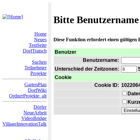
Bitte Benutzername
Home
Neues
Diese Funktion erfordert einen gültigen
TestSeite
DorfTratsch
Benutzer
Benutzername:
Suchen
Teilnehmer
Unterschied der Zeitzonen:
S
Projekte
Cookie
GartenPlan
Cookie ID:
102206
DorfWiki
Date
OrdnerProjekte_alt
Kurze
Dörfer
NeueArbeit
VideoBridge
VillageInnovationTalk