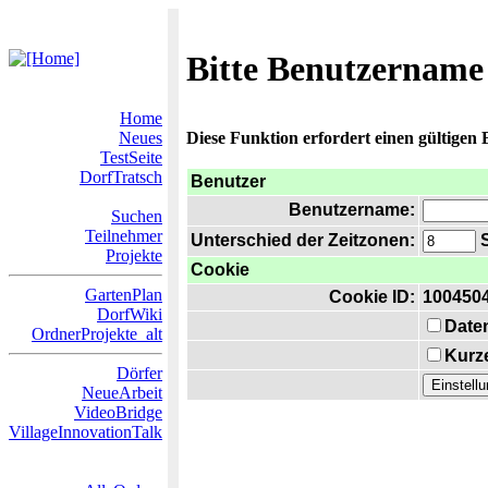
Bitte Benutzername
Home
Neues
Diese Funktion erfordert einen gültigen
TestSeite
DorfTratsch
Benutzer
Benutzername:
Suchen
Teilnehmer
Unterschied der Zeitzonen:
S
Projekte
Cookie
GartenPlan
Cookie ID:
100450
DorfWiki
Date
OrdnerProjekte_alt
Kurze
Dörfer
NeueArbeit
VideoBridge
VillageInnovationTalk