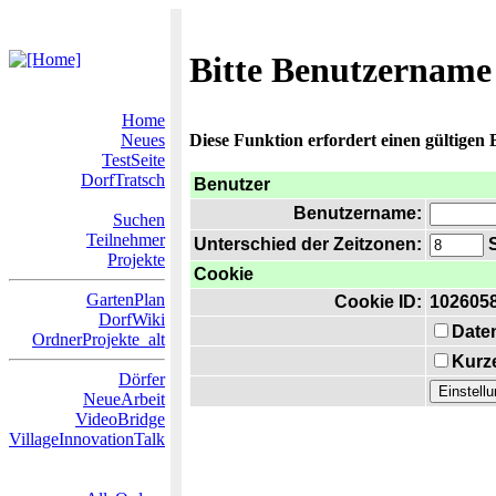
Bitte Benutzername
Home
Neues
Diese Funktion erfordert einen gültigen
TestSeite
DorfTratsch
Benutzer
Benutzername:
Suchen
Teilnehmer
Unterschied der Zeitzonen:
S
Projekte
Cookie
GartenPlan
Cookie ID:
102605
DorfWiki
Date
OrdnerProjekte_alt
Kurze
Dörfer
NeueArbeit
VideoBridge
VillageInnovationTalk