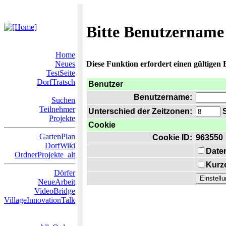
Bitte Benutzername
Home
Neues
Diese Funktion erfordert einen gültigen
TestSeite
DorfTratsch
Benutzer
Benutzername:
Suchen
Teilnehmer
Unterschied der Zeitzonen:
S
Projekte
Cookie
GartenPlan
Cookie ID:
963550
DorfWiki
Date
OrdnerProjekte_alt
Kurze
Dörfer
NeueArbeit
VideoBridge
VillageInnovationTalk