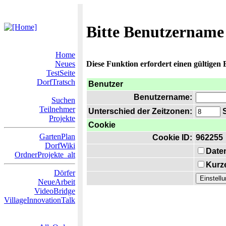
Bitte Benutzername
Home
Neues
Diese Funktion erfordert einen gültigen
TestSeite
DorfTratsch
Benutzer
Benutzername:
Suchen
Teilnehmer
Unterschied der Zeitzonen:
S
Projekte
Cookie
GartenPlan
Cookie ID:
962255
DorfWiki
Date
OrdnerProjekte_alt
Kurze
Dörfer
NeueArbeit
VideoBridge
VillageInnovationTalk